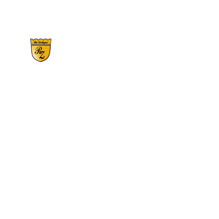
RS 359, N°2900 | Bairro Santo Antônio - CE
Fones:
(54) 3446.1150
-
(54) 99709-21