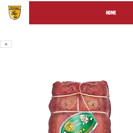
Home
<