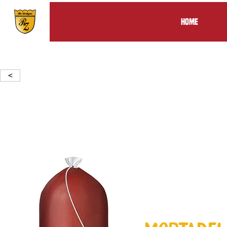
Home
<