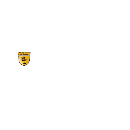
RS 359, N°2900 | Bairro Santo Antônio - CE
Fones:
(54) 3446.1150
-
(54) 99709-21