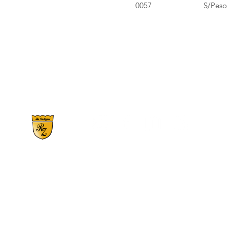
0057
S/Peso
RS 359, N°2900 | Bairro Santo Antônio - CE
Fones:
(54) 3446.1150
-
(54) 99709-21