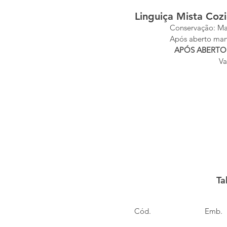
Linguiça Mista Co
Conservação: Man
Após aberto mant
APÓS ABERTO 
Va
Ta
Cód.
Emb.