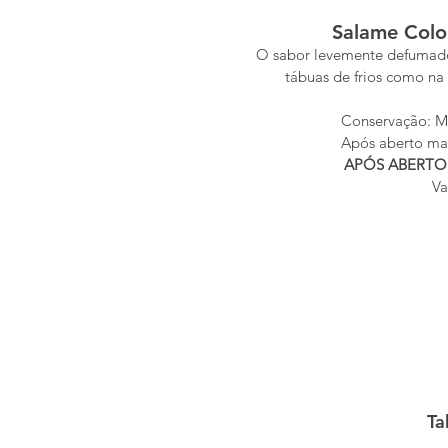
Salame Colo
O sabor levemente defumado 
tábuas de frios como na
Conservação: Ma
Após aberto man
APÓS ABERTO 
Va
Ta