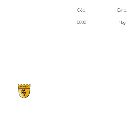
Cód.
Emb.
0002
1kg
RS 359, N°2900 | Bairro Santo Antônio - CE
Fones:
(54) 3446.1150
-
(54) 99709-21