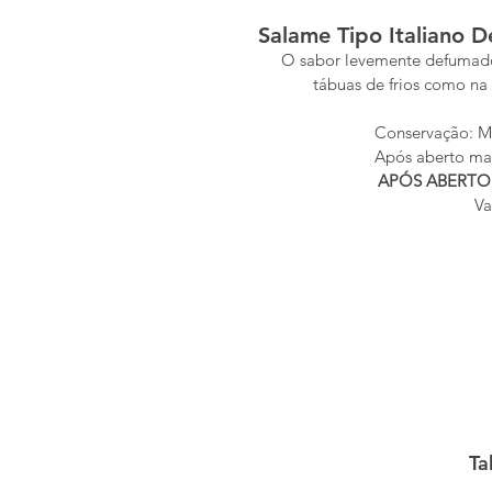
Salame Tipo Italiano 
O sabor levemente defumado 
tábuas de frios como na
Conservação: Ma
Após aberto man
APÓS ABERTO 
Va
Ta