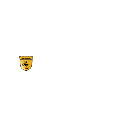
RS 359, N°2900 | Bairro Santo Antônio - CE
Fones:
(54) 3446.1150
-
(54) 99709-21