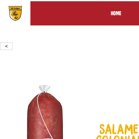
Home
<
salame